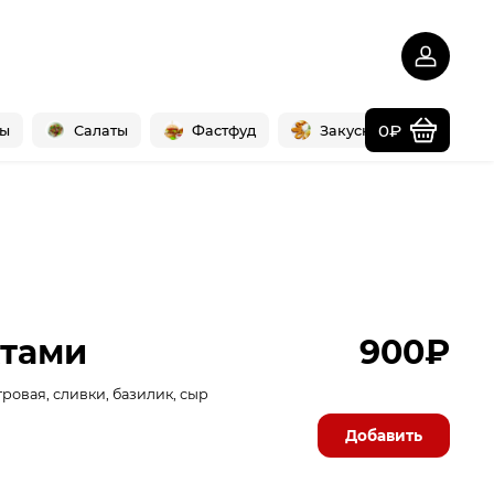
0₽
ры
Салаты
Фастфуд
Закуски
Напит
ктами
900₽
гровая, сливки, базилик, сыр
Добавить