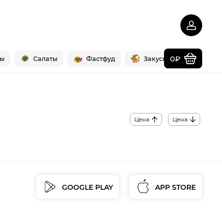
0₽
ры
Салаты
Фастфуд
Закуски
Напит
Цена
Цена
GOOGLE PLAY
APP STORE