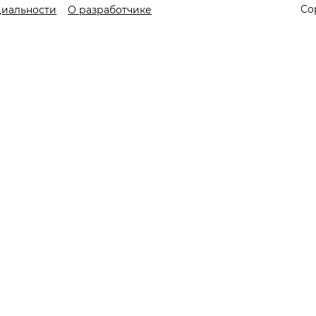
Co
циальности
О разработчике